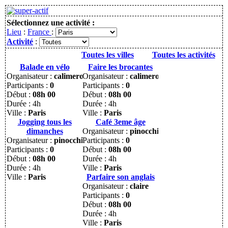
Sélectionnez une activité :
Lieu
:
France
:
Activité
:
Toutes les villes
Toutes les activités
Balade en vélo
Faire les brocantes
Organisateur :
calimero
Organisateur :
calimero
Participants :
0
Participants :
0
Début :
08h 00
Début :
08h 00
Durée : 4h
Durée : 4h
Ville :
Paris
Ville :
Paris
Jogging tous les
Café 3eme âge
dimanches
Organisateur :
pinocchio
Organisateur :
pinocchio
Participants :
0
Participants :
0
Début :
08h 00
Début :
08h 00
Durée : 4h
Durée : 4h
Ville :
Paris
Ville :
Paris
Parfaire son anglais
Organisateur :
claire
Participants :
0
Début :
08h 00
Durée : 4h
Ville :
Paris