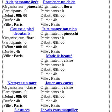
Aide personne âgée
Promener un chien
Organisateur :
pinocchio
Organisateur :
flora
Participants :
0
Participants :
0
Début :
08h 00
Début :
08h 00
Durée : 4h
Durée : 4h
Ville :
Paris
Ville :
Paris
Course a pied
Je te mange ton pion
debutants
Organisateur :
pinocchio
Organisateur :
flora
Participants :
0
Participants :
0
Début :
08h 00
Début :
08h 00
Durée : 4h
Durée : 4h
Ville :
Paris
Ville :
Paris
Mode & beauté
Organisateur :
claire
Participants :
0
Début :
08h 00
Durée : 4h
Ville :
Paris
Nettoyer un parc
Jouer aux cartes
Organisateur :
claire
Organisateur :
claire
Participants :
0
Participants :
0
Début :
08h 00
Début :
08h 00
Durée : 4h
Durée : 4h
Ville :
Paris
Ville :
Paris
3 astuces
Je vais vous maquiller