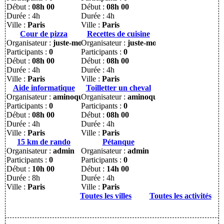
Début :
08h 00
Début :
08h 00
Durée : 4h
Durée : 4h
Ville :
Paris
Ville :
Paris
Cour de pizza
Recettes de cuisine
Organisateur :
juste-moi
Organisateur :
juste-moi
Participants :
0
Participants :
0
Début :
08h 00
Début :
08h 00
Durée : 4h
Durée : 4h
Ville :
Paris
Ville :
Paris
Aide informatique
Toilletter un cheval
Organisateur :
aminoquai
Organisateur :
aminoquai
Participants :
0
Participants :
0
Début :
08h 00
Début :
08h 00
Durée : 4h
Durée : 4h
Ville :
Paris
Ville :
Paris
15 km de rando
Pétanque
Organisateur :
admin
Organisateur :
admin
Participants :
0
Participants :
0
Début :
10h 00
Début :
14h 00
Durée : 8h
Durée : 4h
Ville :
Paris
Ville :
Paris
Toutes les villes
Toutes les activités