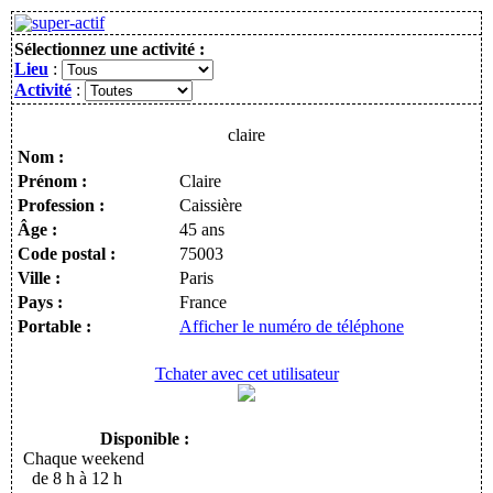
Sélectionnez une activité :
Lieu
:
Activité
:
claire
Nom :
Prénom :
Claire
Profession :
Caissière
Âge :
45 ans
Code postal :
75003
Ville :
Paris
Pays :
France
Portable :
Afficher le numéro de téléphone
Tchater avec cet utilisateur
Disponible :
Chaque weekend
de 8 h à 12 h