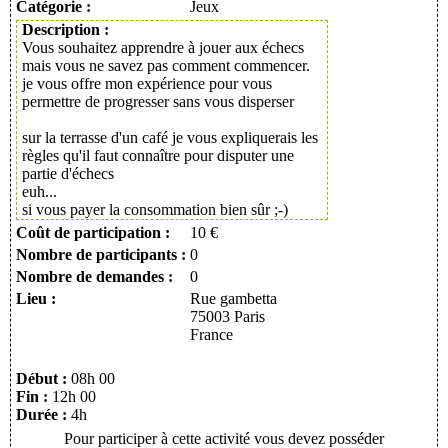
Catégorie :
Jeux
Description :
Vous souhaitez apprendre à jouer aux échecs
mais vous ne savez pas comment commencer.
je vous offre mon expérience pour vous
permettre de progresser sans vous disperser
sur la terrasse d'un café je vous expliquerais les
règles qu'il faut connaître pour disputer une
partie d'échecs
euh...
si vous payer la consommation bien sûr ;-)
Coût de participation :
10 €
Nombre de participants :
0
Nombre de demandes :
0
Lieu :
Rue gambetta
75003 Paris
France
Début :
08h 00
Fin :
12h 00
Durée :
4h
Pour participer à cette activité vous devez posséder