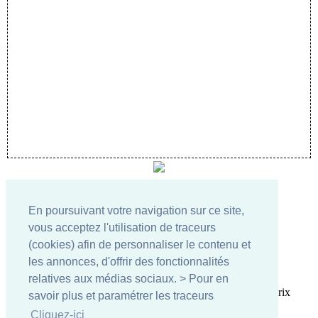
En poursuivant votre navigation sur ce site,
vous acceptez l'utilisation de traceurs
(cookies) afin de personnaliser le contenu et
les annonces, d'offrir des fonctionnalités
Conditions d'utilisation
-
Respect de la vie privée
relatives aux médias sociaux. > Pour en
Développé par
Developpeur-Csharp.com
Nous développons vos projets informatiques aux meilleurs prix
savoir plus et paramétrer les traceurs
contactez nous
Comodo SSL
Cliquez-ici